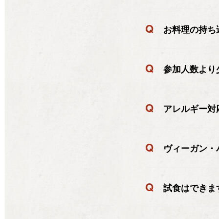
Q
お料理の持ち
Q
参加人数より
Q
アレルギー対
Q
ヴィーガン・
Q
試食はできま