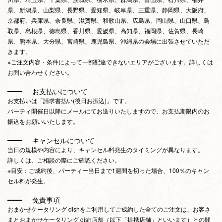
県、新潟県、山梨県、長野県、愛知県、岐阜県、三重県、静岡県、大阪府、
京都府、兵庫県、奈良県、滋賀県、和歌山県、広島県、岡山県、山口県、鳥
取県、島根県、徳島県、香川県、愛媛県、高知県、福岡県、佐賀県、長崎
県、熊本県、大分県、宮崎県、鹿児島県、沖縄県の会場に出張させていただ
きます。
※ご注文内容・条件によって一部配達できないエリアがございます。詳しくは
お問い合わせください。
お支払いについて
お支払いは「請求書払い(後日お振込)」です。
パーティ開催日以降にメールにてお送りいたしますので、お支払期限内のお
振込をお願いいたします。
キャンセルについて
当日の規模や内容により、キャンセル料発生のタイミングが異なります。
詳しくは、ご相談の際にご確認ください。
※目安：ご成約後、パーティー当日まで1週間を切った場合、100％のキャン
セル料が発生。
免責事項
おまかせケータリング dishをご利用してご成約した全てのご注文は、お客さ
まとおまかせケータリング dish店舗（以下「提携店舗」といいます）との間