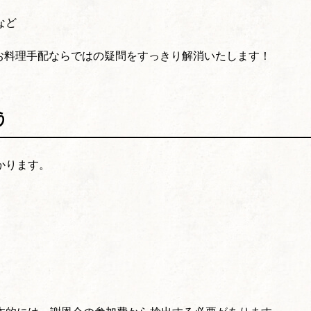
など
のお料理手配ならではの疑問をすっきり解消いたします！
う
かります。