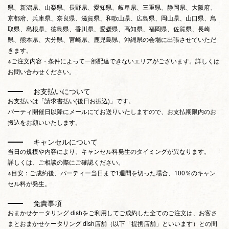
県、新潟県、山梨県、長野県、愛知県、岐阜県、三重県、静岡県、大阪府、
京都府、兵庫県、奈良県、滋賀県、和歌山県、広島県、岡山県、山口県、鳥
取県、島根県、徳島県、香川県、愛媛県、高知県、福岡県、佐賀県、長崎
県、熊本県、大分県、宮崎県、鹿児島県、沖縄県の会場に出張させていただ
きます。
※ご注文内容・条件によって一部配達できないエリアがございます。詳しくは
お問い合わせください。
お支払いについて
お支払いは「請求書払い(後日お振込)」です。
パーティ開催日以降にメールにてお送りいたしますので、お支払期限内のお
振込をお願いいたします。
キャンセルについて
当日の規模や内容により、キャンセル料発生のタイミングが異なります。
詳しくは、ご相談の際にご確認ください。
※目安：ご成約後、パーティー当日まで1週間を切った場合、100％のキャン
セル料が発生。
免責事項
おまかせケータリング dishをご利用してご成約した全てのご注文は、お客さ
まとおまかせケータリング dish店舗（以下「提携店舗」といいます）との間