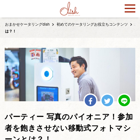
おまかせケータリングdish
初めてのケータリングお役立ちコンテンツ
パ
は？！
パーティー 写真のパイオニア！参加
者を飽きさせない移動式フォトマシ
ーンとは？！