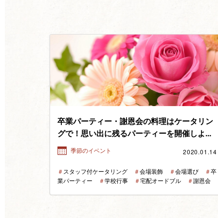
卒業パーティー・謝恩会の料理はケータリン
グで！思い出に残るパーティーを開催しよ...
2020.01.14
季節のイベント
＃
スタッフ付ケータリング
＃
会場装飾
＃
会場選び
＃
卒
業パーティー
＃
学校行事
＃
宅配オードブル
＃
謝恩会