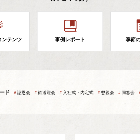
コンテンツ
事例レポート
季節
ード
＃
謝恩会
＃
歓送迎会
＃
入社式・内定式
＃
懇親会
＃
同窓会