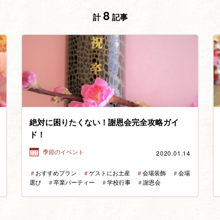
8
計
記事
絶対に困りたくない！謝恩会完全攻略ガイ
ド！
2020.01.14
季節のイベント
＃
おすすめプラン
＃
ゲストにお土産
＃
会場装飾
＃
会場
選び
＃
卒業パーティー
＃
学校行事
＃
謝恩会