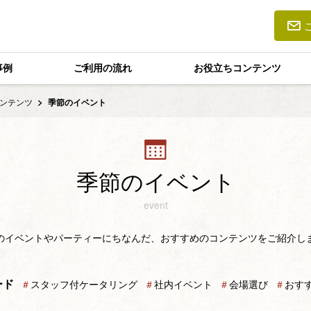
事例
ご利用の流れ
お役立ちコンテンツ
ンテンツ
季節のイベント
季節のイベント
event
のイベントやパーティーにちなんだ、おすすめのコンテンツをご紹介し
ード
＃
スタッフ付ケータリング
＃
社内イベント
＃
会場選び
＃
おす