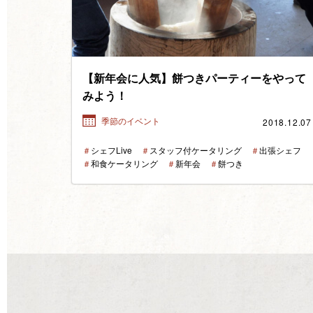
【新年会に人気】餅つきパーティーをやって
みよう！
2018.12.07
季節のイベント
＃
シェフLive
＃
スタッフ付ケータリング
＃
出張シェフ
＃
和食ケータリング
＃
新年会
＃
餅つき