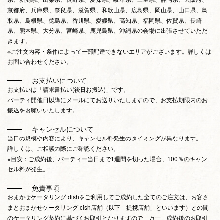
京都府、兵庫県、奈良県、滋賀県、和歌山県、広島県、岡山県、山口県、鳥
取県、島根県、徳島県、香川県、愛媛県、高知県、福岡県、佐賀県、長崎
県、熊本県、大分県、宮崎県、鹿児島県、沖縄県の会場に出張させていただ
きます。
※ご注文内容・条件によって一部配達できないエリアがございます。詳しくは
お問い合わせください。
お支払いについて
お支払いは「請求書払い(後日お振込)」です。
パーティ開催日以降にメールにてお送りいたしますので、お支払期限内のお
振込をお願いいたします。
キャンセルについて
当日の規模や内容により、キャンセル料発生のタイミングが異なります。
詳しくは、ご相談の際にご確認ください。
※目安：ご成約後、パーティー当日まで1週間を切った場合、100％のキャン
セル料が発生。
免責事項
おまかせケータリング dishをご利用してご成約した全てのご注文は、お客さ
まとおまかせケータリング dish店舗（以下「提携店舗」といいます）との間
のケータリング契約に基づくお取引となりますので、万一、成約後のお取引