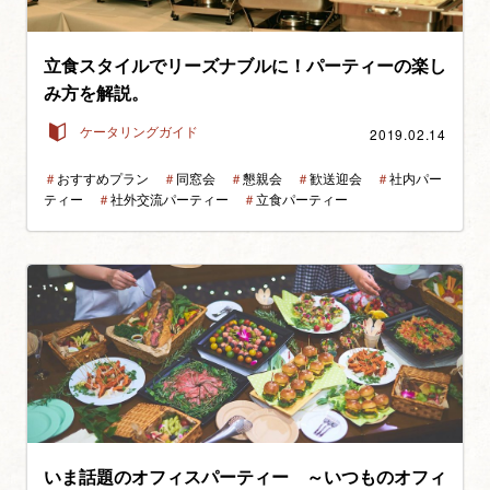
立食スタイルでリーズナブルに！パーティーの楽し
み方を解説。
2019.02.14
ケータリングガイド
＃
おすすめプラン
＃
同窓会
＃
懇親会
＃
歓送迎会
＃
社内パー
ティー
＃
社外交流パーティー
＃
立食パーティー
いま話題のオフィスパーティー ～いつものオフィ