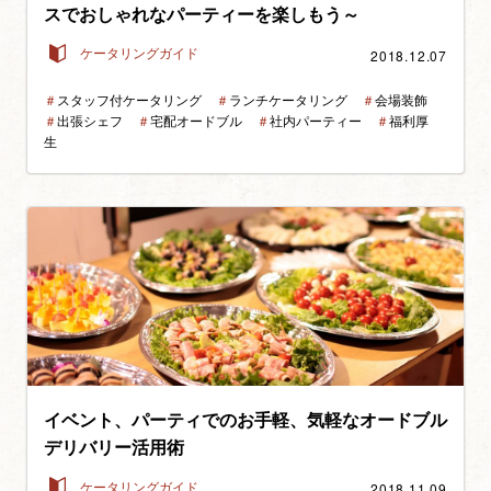
スでおしゃれなパーティーを楽しもう～
2018.12.07
ケータリングガイド
＃
スタッフ付ケータリング
＃
ランチケータリング
＃
会場装飾
＃
出張シェフ
＃
宅配オードブル
＃
社内パーティー
＃
福利厚
生
イベント、パーティでのお手軽、気軽なオードブル
デリバリー活用術
2018.11.09
ケータリングガイド