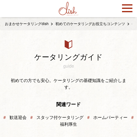
おまかせケータリングdish
初めてのケータリングお役立ちコンテンツ
ケ
ケータリングガイド
guide
初めての方でも安心。ケータリングの基礎知識をご紹介しま
す。
関連ワード
＃
歓送迎会
＃
スタッフ付ケータリング
＃
ホームパーティー
＃
福利厚生