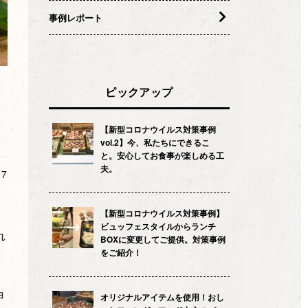
事例レポート
ピックアップ
【新型コロナウイルス対策事例
vol.2】今、私たちにできるこ
と。安心してお食事が楽しめる工
夫。
.7
【新型コロナウイルス対策事例】
ビュッフェスタイルからランチ
れ
BOXに変更してご提供。対策事例
をご紹介！
ョ
オリジナルアイテムを使用！おし