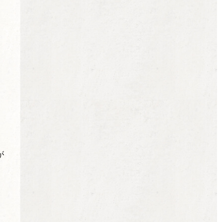
。
。
、
が