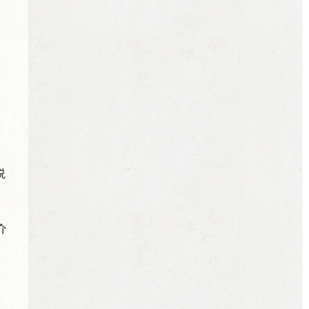
、
説
介