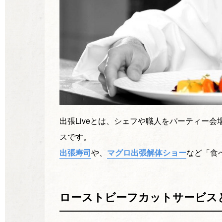
出張Liveとは、シェフや職人をパーティー
スです。
出張寿司
や、
マグロ出張解体ショー
など「食
ローストビーフカットサービス