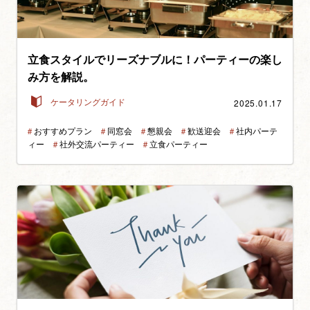
立食スタイルでリーズナブルに！パーティーの楽し
み方を解説。
2025.01.17
ケータリングガイド
＃
おすすめプラン
＃
同窓会
＃
懇親会
＃
歓送迎会
＃
社内パーテ
ィー
＃
社外交流パーティー
＃
立食パーティー