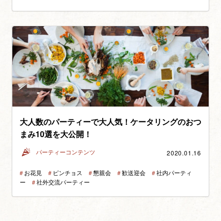
大人数のパーティーで大人気！ケータリングのおつ
まみ10選を大公開！
2020.01.16
パーティーコンテンツ
＃
お花見
＃
ピンチョス
＃
懇親会
＃
歓送迎会
＃
社内パーティ
ー
＃
社外交流パーティー