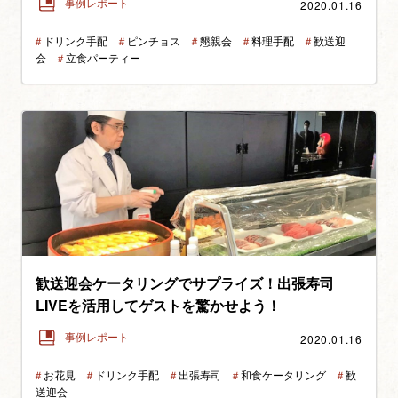
2020.01.16
事例レポート
＃
ドリンク手配
＃
ピンチョス
＃
懇親会
＃
料理手配
＃
歓送迎
会
＃
立食パーティー
歓送迎会ケータリングでサプライズ！出張寿司
LIVEを活用してゲストを驚かせよう！
2020.01.16
事例レポート
＃
お花見
＃
ドリンク手配
＃
出張寿司
＃
和食ケータリング
＃
歓
送迎会