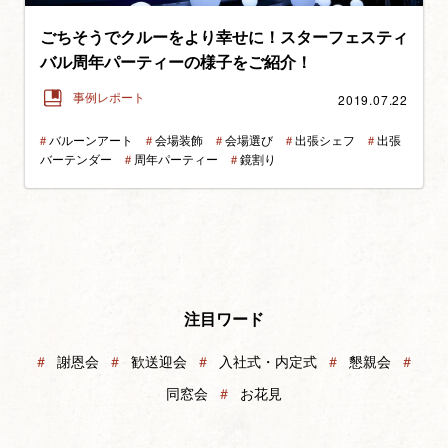
ごちそうでクルーをより幸せに！スターフェスティ
バル周年パーティーの様子をご紹介！
2019.07.22
事例レポート
＃
バルーンアート
＃
会場装飾
＃
会場選び
＃
出張シェフ
＃
出張
バーテンダー
＃
周年パーティー
＃
鏡割り
注目ワード
＃
謝恩会
＃
歓送迎会
＃
入社式・内定式
＃
懇親会
＃
同窓会
＃
お花見